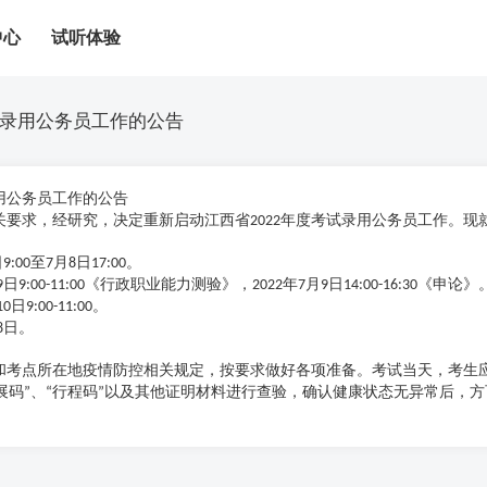
中心
试听体验
考试录用公务员工作的公告
用公务员工作的公告
要求，经研究，决定重新启动江西省
年度考试录用公务员工作。现
2022
日
至
月
日
。
9:00
7
8
17:00
日
《行政职业能力测验》，
年
月
日
《申论》
9
9:00-11:00
2022
7
9
14:00-16:30
日
。
10
9:00-11:00
日。
8
点所在地疫情防控相关规定，按要求做好各项准备。考试当天，考生应
展码
、
行程码
以及其他证明材料进行查验，确认健康状态无异常后，方
”
“
”