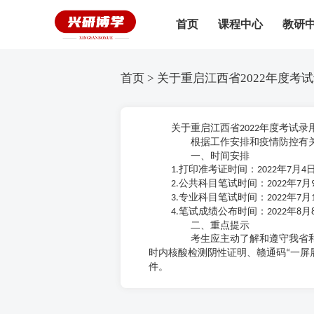
首页
课程中心
教研
首页
> 关于重启江西省2022年度
关于重启江西省
年度考试录
2022
根据工作安排和疫情防控有关
一、时间安排
打印准考证时间：
年
月
1.
2022
7
4
公共科目笔试时间：
年
月
2.
2022
7
专业科目笔试时间：
年
月
3.
2022
7
笔试成绩公布时间：
年
月
4.
2022
8
二、重点提示
考生应主动了解和遵守我省和考
时内核酸检测阴性证明、赣通码
一屏
“
件。